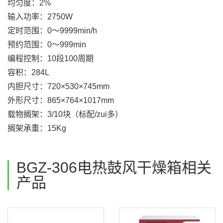
均匀度：2%
输入功率：2750W
定时范围：0～9999min/h
预约范围：0～999min
编程控制：10段100周期
容积：284L
内胆尺寸：720×530×745mm
外形尺寸：865×764×1017mm
载物搁架：3/10块（标配/zui多）
搁架承重：15Kg
BGZ-306电热鼓风干燥箱相关
产品