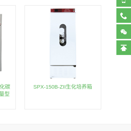
82136
氧化碳
SPX-150B-ZII生化培养箱
量型